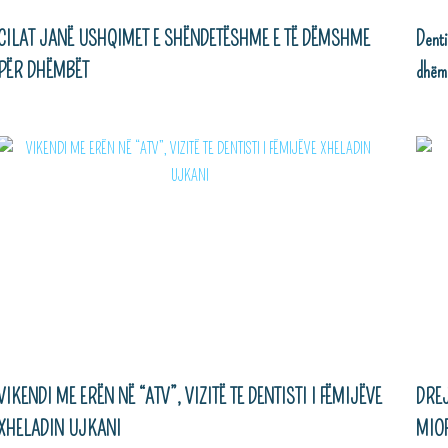
CILAT JANË USHQIMET E SHËNDETËSHME E TË DËMSHME
Denti
PËR DHËMBËT
dhëm
VIKENDI ME ERËN NË “ATV”, VIZITË TE DENTISTI I FËMIJËVE
DREJ
XHELADIN UJKANI
MIO