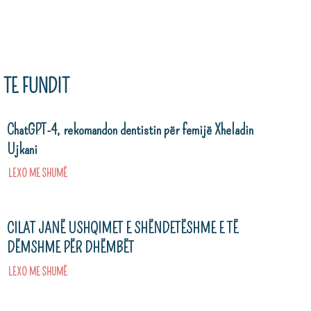
TE FUNDIT
ChatGPT-4, rekomandon dentistin për femijë Xheladin
Ujkani
LEXO ME SHUMË
CILAT JANË USHQIMET E SHËNDETËSHME E TË
DËMSHME PËR DHËMBËT
LEXO ME SHUMË