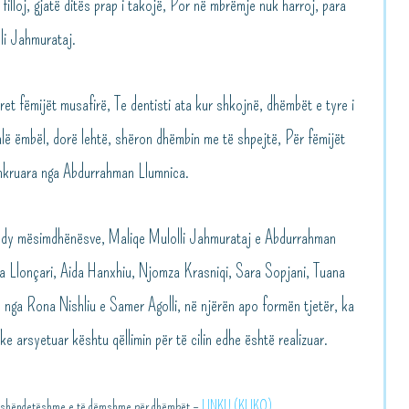
illoj, gjatë ditës prap i takojë, Por në mbrëmje nuk harroj, para
lli Jahmurataj.
ret fëmijët musafirë, Te dentisti ata kur shkojnë, dhëmbët e tyre i
jalë ëmbël, dorë lehtë, shëron dhëmbin me të shpejtë, Për fëmijët
shkruara nga Abdurrahman Llumnica.
 të dy mësimdhënësve, Maliqe Mulolli Jahmurataj e Abdurrahman
na Llonçari, Aida Hanxhiu, Njomza Krasniqi, Sara Sopjani, Tuana
l nga Rona Nishliu e Samer Agolli, në njërën apo formën tjetër, ka
ke arsyetuar kështu qëllimin për të cilin edhe është realizuar.
 e shëndetëshme e të dëmshme për dhëmbët –
LINKU (KLIKO)