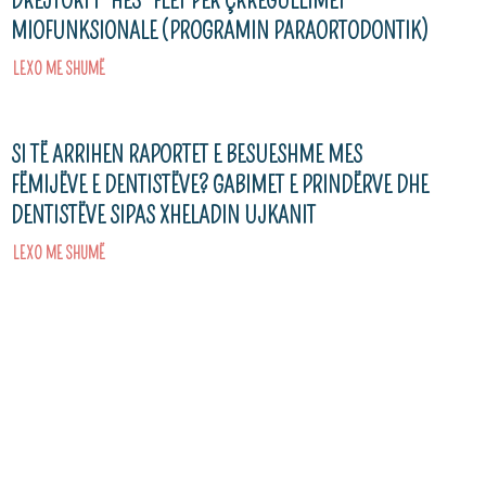
DREJTORI I “HES” FLET PËR ÇRREGULLIMET
MIOFUNKSIONALE (PROGRAMIN PARAORTODONTIK)
LEXO ME SHUMË
SI TË ARRIHEN RAPORTET E BESUESHME MES
FËMIJËVE E DENTISTËVE? GABIMET E PRINDËRVE DHE
DENTISTËVE SIPAS XHELADIN UJKANIT
LEXO ME SHUMË