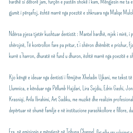
bardhë si dëborë jam, furçën e pastën shokë i kam, Mëngjesin me ta e f
gjumit i përqafoj, është marrë nga poezitë e shkruara nga Maliqe Mulo
Ndërsa pjesa tjetër kushtuar dentistit : Mantel bardhë, mjek i mirë, i p
shërojnë, Të kontrollon fare pa pritur, t’i shëron dhëmbët e prishur, F
kurrë s’harron, dhuratë në fund u dhuron, është marrë nga poezitë e 
Kjo këngë e ideuar nga dentisti i fëmijëve Xheladin Ujkani, me tekst
Llumnica, e kënduar nga Pëllumb Hajdari, Lira Sejdiu, Edrin Gashi, Jo
Krasniqi, Arila Ibrahimi, Art Sadiku, me muzikë dhe realizim profesiona
depërtuar në shumë familje e në institucione parashkollore e fillore, du
Era, në emisionin e mëngjesit në Tribuna Channel,
flet edhe për ushqimet