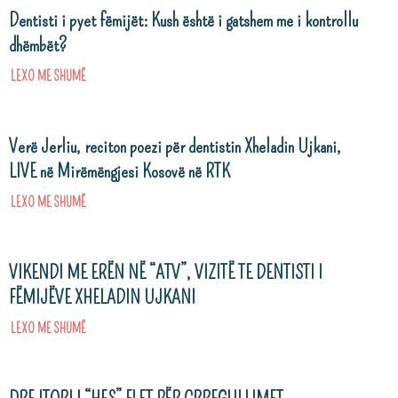
Dentisti i pyet fëmijët: Kush është i gatshem me i kontrollu
dhëmbët?
LEXO ME SHUMË
Verë Jerliu, reciton poezi për dentistin Xheladin Ujkani,
LIVE në Mirëmëngjesi Kosovë në RTK
LEXO ME SHUMË
VIKENDI ME ERËN NË “ATV”, VIZITË TE DENTISTI I
FËMIJËVE XHELADIN UJKANI
LEXO ME SHUMË