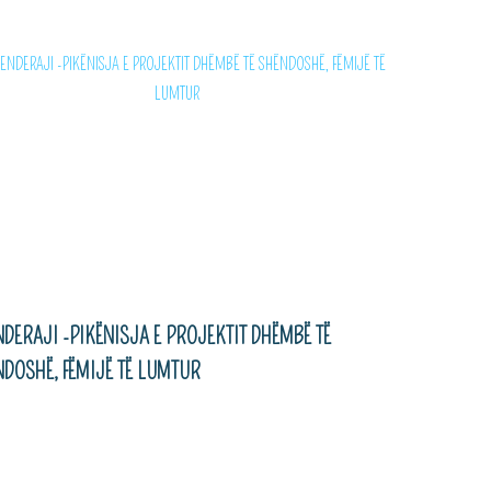
DERAJI -PIKËNISJA E PROJEKTIT DHËMBË TË
DOSHË, FËMIJË TË LUMTUR