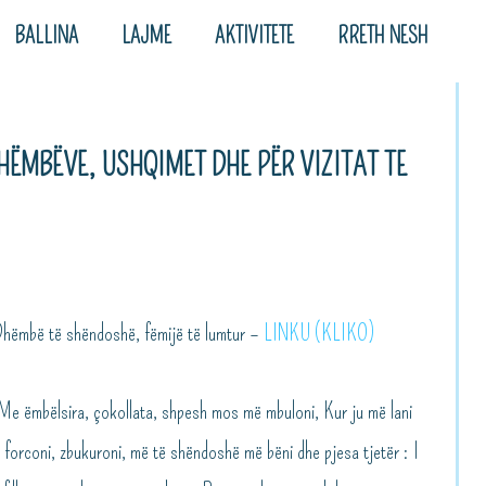
BALLINA
LAJME
AKTIVITETE
RRETH NESH
HËMBËVE, USHQIMET DHE PËR VIZITAT TE
Dhëmbë të shëndoshë, fëmijë të lumtur –
LINKU (KLIKO)
 Me ëmbëlsira, çokollata, shpesh mos më mbuloni, Kur ju më lani
forconi, zbukuroni, më të shëndoshë më bëni dhe pjesa tjetër : I