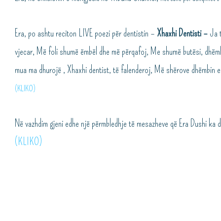
Era, po ashtu reciton LIVE poezi për dentistin –
Xhaxhi Dentisti –
Ja 
vjecar, Më foli shumë ëmbël dhe më përqafoj, Me shumë butësi, dhëmbi
mua ma dhurojë , Xhaxhi dentist, të falenderoj, Më shërove dhëmbin 
(KLIKO)
Në vazhdim gjeni edhe një përmbledhje të mesazheve që Era Dushi ka
(KLIKO)