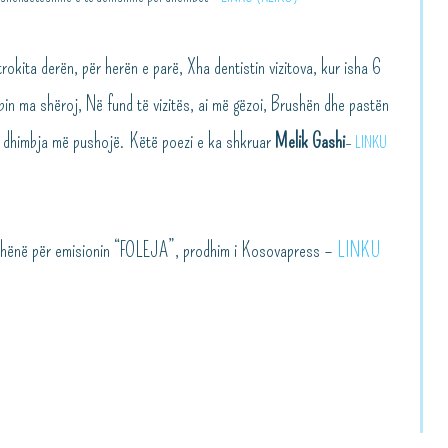
trokita derën, për herën e parë, Xha dentistin vizitova, kur isha 6
n ma shëroj, Në fund të vizitës, ai më gëzoi, Brushën dhe pastën
e dhimbja më pushojë. Këtë poezi e ka shkruar
Melik Gashi
–
LINKU
 dhënë për emisionin “FOLEJA”, prodhim i Kosovapress –
LINKU