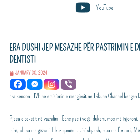
Skip
YouTube
to
content
ERA DUSHI JEP MESAZHE PËR PASTRIMIN E D
DENTISTI
JANUARY 30, 2024
Era këndon LIVE në emisionin e mëngjesit në Tribuna Channel këngën 
Pjesa e tekstit në vazhdim : Edhe pse i vogël dukem, mos më injoroni,
mirë, oh sa më gëzoni, E kur qumësht pini shpesh, mua më forconi, Më 