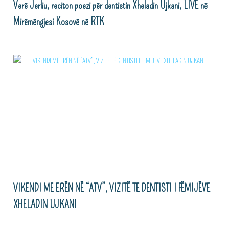
Verë Jerliu, reciton poezi për dentistin Xheladin Ujkani, LIVE në
Mirëmëngjesi Kosovë në RTK
VIKENDI ME ERËN NË “ATV”, VIZITË TE DENTISTI I FËMIJËVE
XHELADIN UJKANI