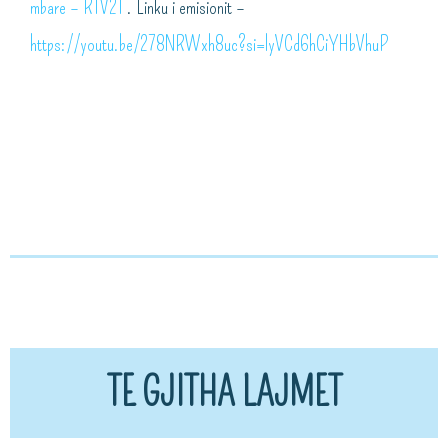
mbare – RTV21
. Linku i emisionit –
https://youtu.be/278NRWxh8uc?si=lyVCd6hCiYHbVhuP
TE GJITHA LAJMET