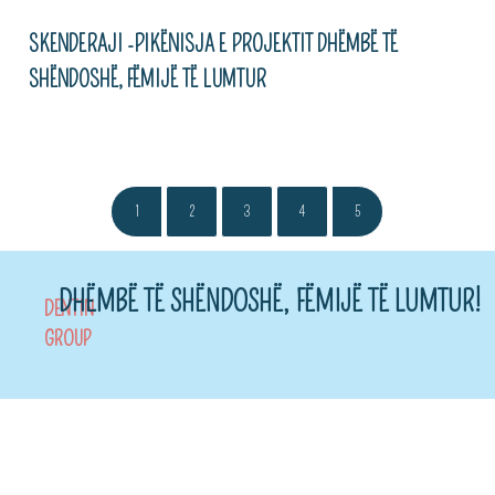
SKENDERAJI -PIKËNISJA E PROJEKTIT DHËMBË TË
SHËNDOSHË, FËMIJË TË LUMTUR
1
2
3
4
5
DHËMBË TË SHËNDOSHË, FËMIJË TË LUMTUR!
DENTIN
GROUP