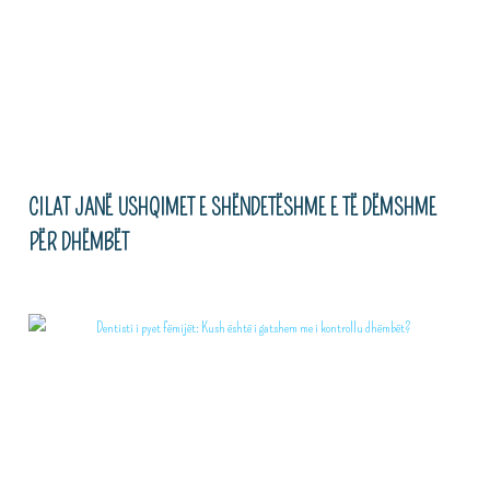
CILAT JANË USHQIMET E SHËNDETËSHME E TË DËMSHME
PËR DHËMBËT