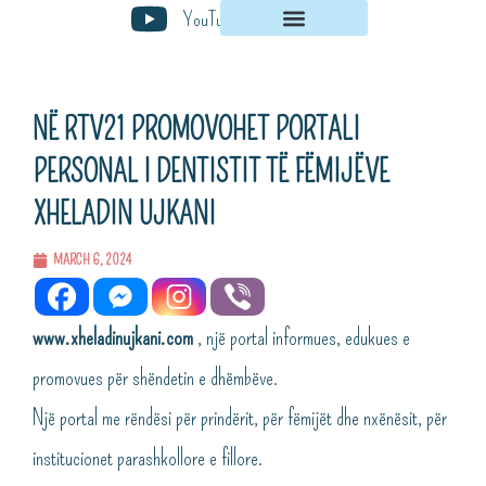
Skip
YouTube
to
content
NË RTV21 PROMOVOHET PORTALI
PERSONAL I DENTISTIT TË FËMIJËVE
XHELADIN UJKANI
MARCH 6, 2024
www.xheladinujkani.com
, një portal informues, edukues e
promovues për shëndetin e dhëmbëve.
Një portal me rëndësi për prindërit, për fëmijët dhe nxënësit, për
institucionet parashkollore e fillore.