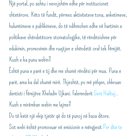
Një portal, po ashtu i nevojshëm edhe për institucionet
shtetërore. Këto të fundit, përmes aktiviteteve tona, anketimeve,
hulumtimeve e publikimeve, do të ndihmohen edhe në hartimin e
politikave shëndetësore stomatologjike, të rëndësishme për
edukimin, promovimin dhe ruajtjen e shëndetit oral tek fëmijët.
Kush e ka punu webin?
Është puna e parë e tij dhe me shumë rëndësi për mua. Puna e
parë, ama ka dal shumë mirë. Thjeshtë, po më pëlqen, shkruan
dentisti i fëmijëve Xheladin Ujkani. Falemnderit
Gent Halitaj
.
Kush e mirëmban webin me lajme?
Do të ketë një ekip tjetër që do të punoj në baza ditore.
Sot webi është promovuar në emisionin e mëngjesit
Per dite te