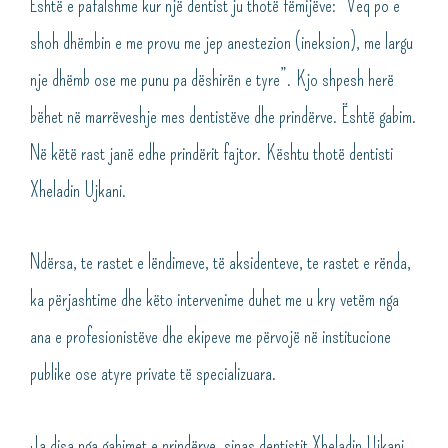
Është e pafalshme kur një dentist ju thotë fëmijëve: “Veq po e
shoh dhëmbin e me provu me jep anestezion (ineksion), me largu
nje dhëmb ose me punu pa dëshirën e tyre”. Kjo shpesh herë
bëhet në marrëveshje mes dentistëve dhe prindërve. Është gabim.
Në këtë rast janë edhe prindërit fajtor. Kështu thotë dentisti
Xheladin Ujkani.
Ndërsa, te rastet e lëndimeve, të aksidenteve, te rastet e rënda,
ka përjashtime dhe këto intervenime duhet me u kry vetëm nga
ana e profesionistëve dhe ekipeve me përvojë në institucione
publike ose atyre private të specializuara.
Ja disa nga gabimet e prindërve, sipas dentistit Xheladin Ujkani