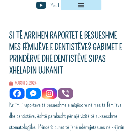
Skip
YouTube
to
content
SI TË ARRIHEN RAPORTET E BESUESHME
MES FËMIJËVE E DENTISTËVE? GABIMET E
PRINDËRVE DHE DENTISTËVE SIPAS
XHELADIN UJKANIT
MARCH 8, 2024
Krijimi i raporteve të besueshme e miqësore në mes të fëmijëve
dhe dentistëve, është parakusht për një vizitë të suksesshme
stomatologjike. Prindërit duhet të jenë ndërmjetësues në krijimin