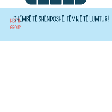
DHËMBË TË SHËNDOSHË, FËMIJË TË LUMTUR!
DENTIN
GROUP