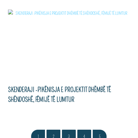
SKENDERAJI -PIKËNISJA E PROJEKTIT DHËMBË TË
SHËNDOSHË, FËMIJË TË LUMTUR
1
2
3
4
5