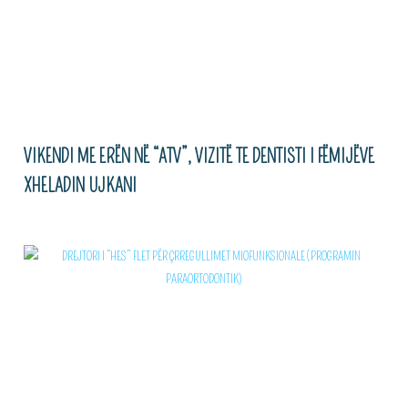
VIKENDI ME ERËN NË “ATV”, VIZITË TE DENTISTI I FËMIJËVE
XHELADIN UJKANI