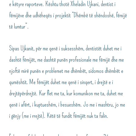
e këtyre raporteve. Kështu thotë Xheladin Ujkani, dentist i
fëmijëve dhe udhëheqës i projektit “Dhëmbë të shëndoshë, fëmijë
të lumtur”.
Sipas Ujkanit, për me qenë i suksesshëm, dentistët duhet me i
dashtë fëmijët, me dashtë punën profesionale me fëmijë dhe me
njoftë mirë punën e problemet me dhëmbët, sidomos dhëmbët e
qumështit. Me fëmijët duhet me qenë i sinqert, i drejtë e i
drejtëpërdrejtë. Kur flet me ta, kur komunikon me ta, duhet me
qenë i afërt, i kuptueshëm, i besueshëm. Jo me i mashtru, jo me
i gënjy (me i rrejtë). Këtë të fundit fëmijët nuk ta falin.