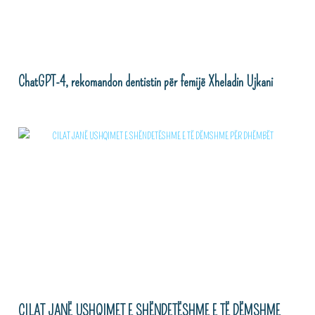
ChatGPT-4, rekomandon dentistin për femijë Xheladin Ujkani
CILAT JANË USHQIMET E SHËNDETËSHME E TË DËMSHME