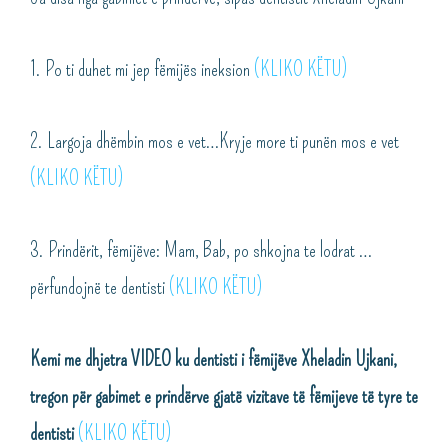
1. Po ti duhet mi jep fëmijës ineksion
(KLIKO KËTU)
2. Largoja dhëmbin mos e vet…Kryje more ti punën mos e vet
(KLIKO KËTU)
3. Prindërit, fëmijëve: Mam, Bab, po shkojna te lodrat …
përfundojnë te dentisti
(KLIKO KËTU)
Kemi me dhjetra VIDEO ku dentisti i fëmijëve Xheladin Ujkani,
tregon për gabimet e prindërve gjatë vizitave të fëmijeve të tyre te
dentisti
(KLIKO KËTU)