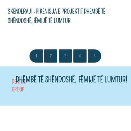
SKENDERAJI -PIKËNISJA E PROJEKTIT DHËMBË TË
SHËNDOSHË, FËMIJË TË LUMTUR
1
2
3
4
5
DHËMBË TË SHËNDOSHË, FËMIJË TË LUMTUR!
DENTIN
GROUP