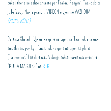
duke i thënë se është dhuratë për Taai-n. Reagimi i Taai-t do të
ju befasoj. Nuk e pranon. VIDEON e gjeni në VAZHDIM .
(KLIKO KËTU )
Dentisti Xheladin Ujkani ka qenë në dijeni se Taai nuk e pranon
ëmbëlsirën, por ky i fundit nuk ka qenë në dijeni të planit
(“provokimit”) të dentistit. Videoja është marrë nga emisioni
“KUTIA MAGJIKE” në
RTK