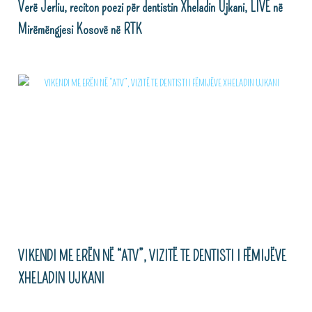
Verë Jerliu, reciton poezi për dentistin Xheladin Ujkani, LIVE në
Mirëmëngjesi Kosovë në RTK
VIKENDI ME ERËN NË “ATV”, VIZITË TE DENTISTI I FËMIJËVE
XHELADIN UJKANI