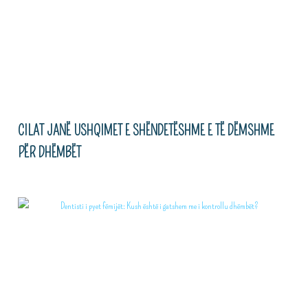
CILAT JANË USHQIMET E SHËNDETËSHME E TË DËMSHME
PËR DHËMBËT