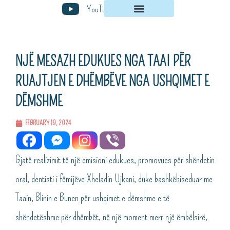
Skip
YouTube
to
content
NJË MESAZH EDUKUES NGA TAAI PËR
RUAJTJEN E DHËMBËVE NGA USHQIMET E
DËMSHME
FEBRUARY 19, 2024
Gjatë realizimit të një emisioni edukues, promovues për shëndetin
oral, dentisti i fëmijëve Xheladin Ujkani, duke bashkëbiseduar me
Taain, Blinin e Bunen për ushqimet e dëmshme e të
shëndetëshme për dhëmbët, në një moment merr një ëmbëlsirë,