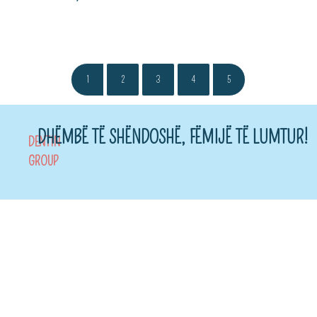
1
2
3
4
5
DHËMBË TË SHËNDOSHË, FËMIJË TË LUMTUR!
DENTIN
GROUP