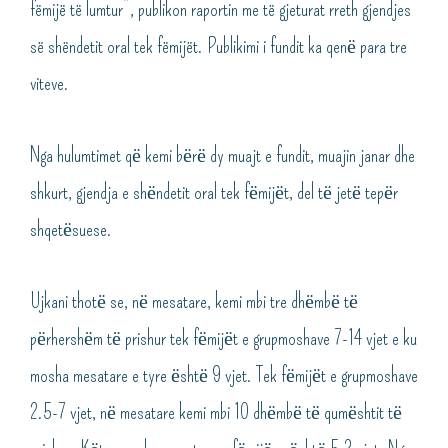
fëmijë të lumtur”, publikon raportin me të gjeturat rreth gjendjes
së shëndetit oral tek fëmijët. Publikimi i fundit ka qenё para tre
viteve.
Nga hulumtimet qё kemi bёrё dy muajt e fundit, muajin janar dhe
shkurt, gjendja e shёndetit oral tek fёmijёt, del tё jetё tepёr
shqetёsuese.
Ujkani thotё se, nё mesatare, kemi mbi tre dhёmbё tё
pёrhershёm tё prishur tek fёmijёt e grupmoshave 7-14 vjet e ku
mosha mesatare e tyre ёshtё 9 vjet. Tek fёmijёt e grupmoshave
2.5-7 vjet, nё mesatare kemi mbi 10 dhёmbё tё qumёshtit tё