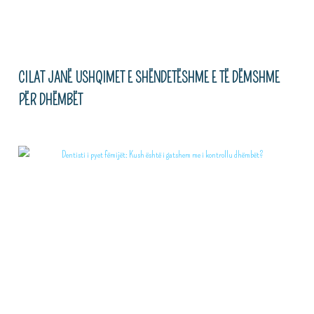
CILAT JANË USHQIMET E SHËNDETËSHME E TË DËMSHME
PËR DHËMBËT