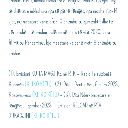
prishur. Kёtu, mosha mesatare e fёmijёve ёshtё 5.3 vjet. Nga
tё dhёnat e mbledhura nga tё gjithё fёmijёt, nga mosha 2.5-14
vjet, nё mesatare kanё afёr 10 dhёmbё tё qumёshtit dhe tё
pёrhershёm tё prishur, ndёrsa nё mars tё vitit 2020, para
fillimit tё Pandemisё, kjo mesatare ka qenё rreth 8 dhёmbё tё
prishur.
(1). Emisioni KUTIA MAGJIKE në RTK – Radio Televizioni i
Kosovës
(KLIKO KËTU)
– (2). Dita e Dentistëve, 6 mars 2023,
Kosovapress
(KLIKO KËTU)
– (3). Dita Ndërkombëtare e
Fëmijëve, 1 qershor 2023 – Emisioni RELOAD në RTV
DUKAGJINI
(KLIKO KËTU )