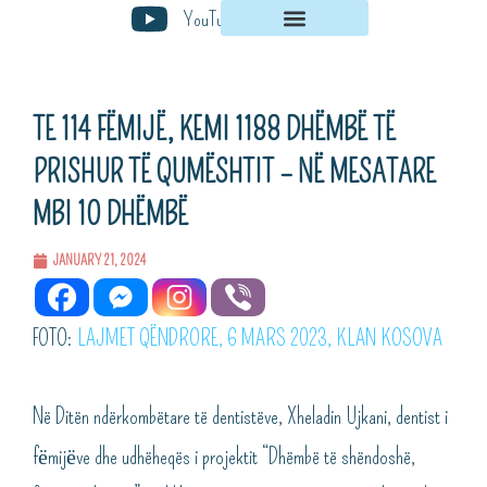
Skip
YouTube
to
content
TE 114 FËMIJË, KEMI 1188 DHËMBË TË
PRISHUR TË QUMËSHTIT – NË MESATARE
MBI 10 DHËMBË
JANUARY 21, 2024
FOTO:
LAJMET QËNDRORE, 6 MARS 2023, KLAN KOSOVA
Në Ditën ndërkombëtare të dentistëve, Xheladin Ujkani, dentist i
fёmijёve dhe udhëheqës i projektit “Dhëmbë të shëndoshë,