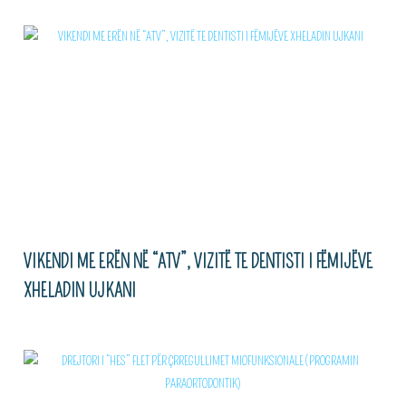
VIKENDI ME ERËN NË “ATV”, VIZITË TE DENTISTI I FËMIJËVE
XHELADIN UJKANI