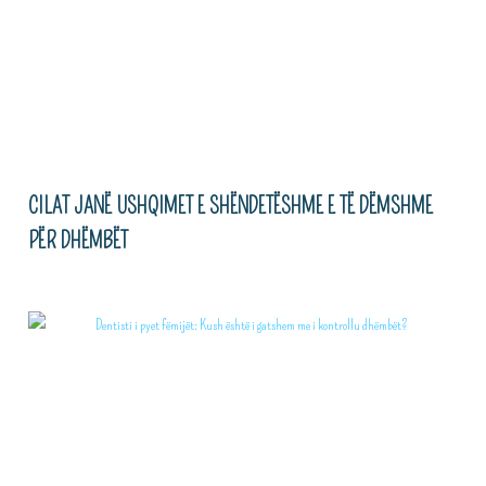
CILAT JANË USHQIMET E SHËNDETËSHME E TË DËMSHME
PËR DHËMBËT