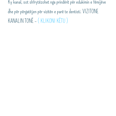
Ky kanal, sot shfrytëzohet nga prindërit për edukimin e fëmijëve
dhe për përgatitjen për vizitën e parë te dentisti. VIZITONE
KANALIN TONË –
( KLIKONI KËTU )