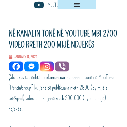
Skip
YouTube
to
content
NË KANALIN TONË NË YOUTUBE MBI 2700
VIDEO RRETH 200 MIJË NDJEKËS
JANUARY 8, 2024
Çdo aktivitet është i dokumentuar ne kanalin tonë në YouTube
“DentinGroup” ku janë të publikuara rreth 2800 (dy mijë e
tetёqind) video dhe ku janë rreth 200.000 (dy qind mijë)
ndjekës.