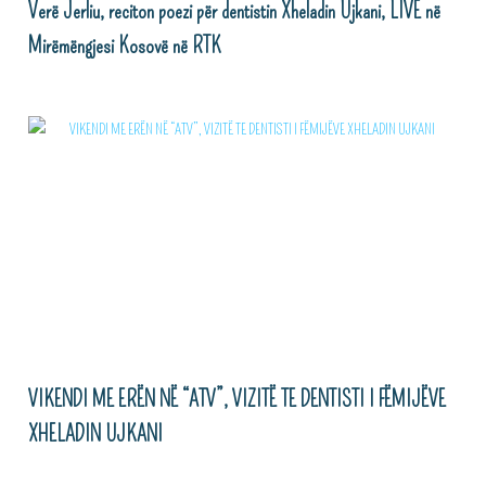
Verë Jerliu, reciton poezi për dentistin Xheladin Ujkani, LIVE në
Mirëmëngjesi Kosovë në RTK
VIKENDI ME ERËN NË “ATV”, VIZITË TE DENTISTI I FËMIJËVE
XHELADIN UJKANI